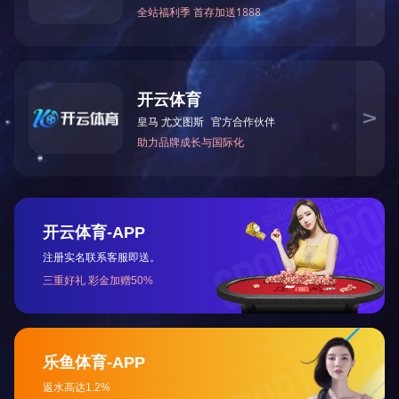
咨询与了解
电 话：0745-2261111
邮 箱：3920878361@qq.com
地 址：湖南省怀化市本业大道89号