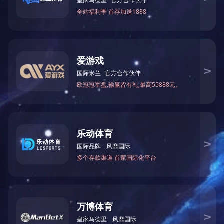
上一篇：
2025年12月 乐竞官网环境信息公开内容
下一篇：
乐竞官网 危险废物污染环境防治信息公开