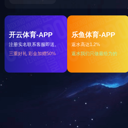
上一篇：
2025年12月 乐竞官网环境信息公开
下一篇：
2025年6月 乐竞官网环境信息公开