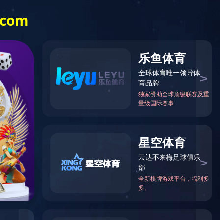
信息公开
乐竞（中国）
一站式体育服
务