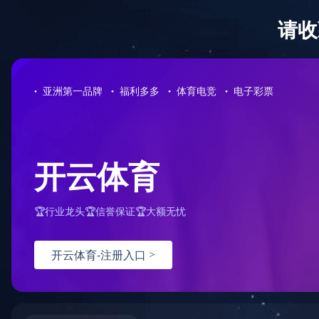
网站首页
公司介绍