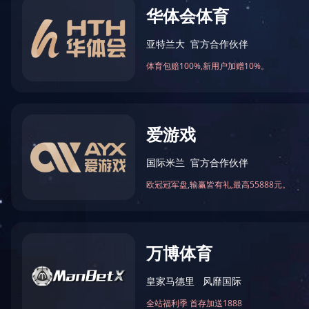
2025年7月 乐竞官网环境信息
2025-08-08 10:57:58
2025年7月 乐竞官网环境信息公开内容.pdf